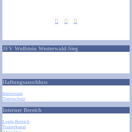
JFV Wolfstein Westerwald-Sieg
Talstraße 1
57629 Norken
info@jfv-wolfstein.de
Haftungsauschluss
Impressum
Datenschutz
Interner Bereich
Login-Bereich
Trainerkanal