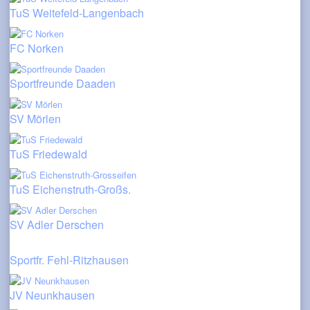
TuS Weitefeld-Langenbach
FC Norken
Sportfreunde Daaden
SV Mörlen
TuS Friedewald
TuS Eichenstruth-Großs.
SV Adler Derschen
Sportfr. Fehl-Ritzhausen
JV Neunkhausen