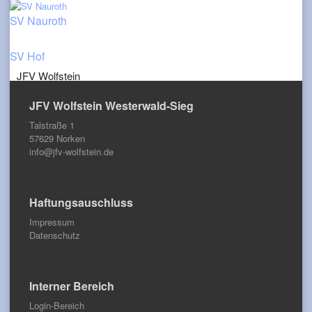
SV Nauroth
SV Hof
JFV Wolfstein
JFV Wolfstein Westerwald-Sieg
Talstraße 1
57629 Norken
info@jfv-wolfstein.de
Haftungsauschluss
Impressum
Datenschutz
Interner Bereich
Login-Bereich