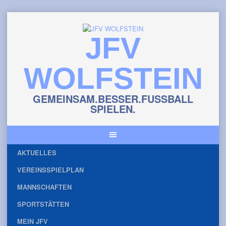
Skip
to
JFV
content
WOLFSTEIN
GEMEINSAM.BESSER.FUSSBALL
SPIELEN.
AKTUELLES
VEREINSSPIELPLAN
MANNSCHAFTEN
SPORTSTÄTTEN
MEIN JFV