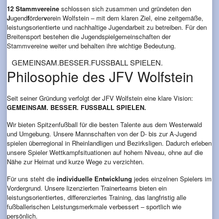
12 Stammvereine
schlossen sich zusammen und gründeten den
J
ugend
f
örder
v
erein Wolfstein – mit dem klaren Ziel, eine zeitgemäße,
leistungsorientierte und nachhaltige Jugendarbeit zu betreiben. Für den
Breitensport bestehen die Jugendspielgemeinschaften der
Stammvereine weiter und behalten ihre wichtige Bedeutung.
GEMEINSAM.BESSER.FUSSBALL SPIELEN.
Philosophie des JFV Wolfstein
Seit seiner Gründung verfolgt der JFV Wolfstein eine klare Vision:
GEMEINSAM. BESSER. FUSSBALL SPIELEN.
Wir bieten Spitzenfußball für die besten Talente aus dem Westerwald
und Umgebung. Unsere Mannschaften von der D- bis zur A-Jugend
spielen überregional in Rheinlandligen und Bezirksligen. Dadurch erleben
unsere Spieler Wettkampfsituationen auf hohem Niveau, ohne auf die
Nähe zur Heimat und kurze Wege zu verzichten.
Für uns steht die
individuelle Entwicklung
jedes einzelnen Spielers im
Vordergrund. Unsere lizenzierten Trainerteams bieten ein
leistungsorientiertes, differenziertes Training, das langfristig alle
fußballerischen Leistungsmerkmale verbessert – sportlich wie
persönlich.