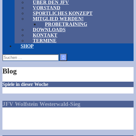
ÜBER DEN JFV
VORSTAND
SPORTLICHES KONZEPT
MITGLIED WERDEN!
PROBETRAINING
DOWNLOADS
KONTAKT
TERMINE
SHOP
Suchen
nach:
Blog
Spiele in dieser Woche
JFV Wolfstein Westerwald-Sieg
Talstraße 1
57629 Norken
info@jfv-wolfstein.de