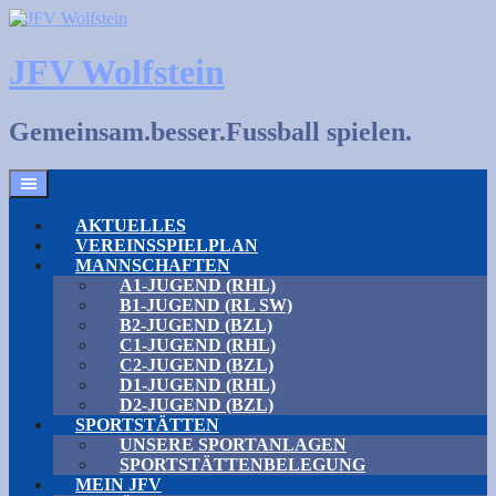
Skip
to
content
JFV Wolfstein
Gemeinsam.besser.Fussball spielen.
AKTUELLES
VEREINSSPIELPLAN
MANNSCHAFTEN
A1-JUGEND (RHL)
B1-JUGEND (RL SW)
B2-JUGEND (BZL)
C1-JUGEND (RHL)
C2-JUGEND (BZL)
D1-JUGEND (RHL)
D2-JUGEND (BZL)
SPORTSTÄTTEN
UNSERE SPORTANLAGEN
SPORTSTÄTTENBELEGUNG
MEIN JFV