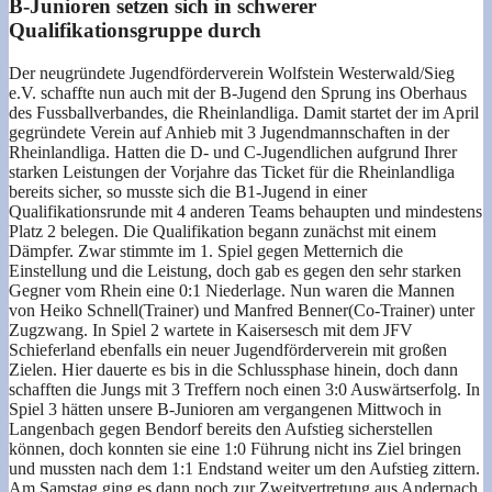
B-Junioren setzen sich in schwerer
Qualifikationsgruppe durch
Der neugründete Jugendförderverein Wolfstein Westerwald/Sieg
e.V. schaffte nun auch mit der B-Jugend den Sprung ins Oberhaus
des Fussballverbandes, die Rheinlandliga. Damit startet der im April
gegründete Verein auf Anhieb mit 3 Jugendmannschaften in der
Rheinlandliga. Hatten die D- und C-Jugendlichen aufgrund Ihrer
starken Leistungen der Vorjahre das Ticket für die Rheinlandliga
bereits sicher, so musste sich die B1-Jugend in einer
Qualifikationsrunde mit 4 anderen Teams behaupten und mindestens
Platz 2 belegen. Die Qualifikation begann zunächst mit einem
Dämpfer. Zwar stimmte im 1. Spiel gegen Metternich die
Einstellung und die Leistung, doch gab es gegen den sehr starken
Gegner vom Rhein eine 0:1 Niederlage. Nun waren die Mannen
von Heiko Schnell(Trainer) und Manfred Benner(Co-Trainer) unter
Zugzwang. In Spiel 2 wartete in Kaisersesch mit dem JFV
Schieferland ebenfalls ein neuer Jugendförderverein mit großen
Zielen. Hier dauerte es bis in die Schlussphase hinein, doch dann
schafften die Jungs mit 3 Treffern noch einen 3:0 Auswärtserfolg. In
Spiel 3 hätten unsere B-Junioren am vergangenen Mittwoch in
Langenbach gegen Bendorf bereits den Aufstieg sicherstellen
können, doch konnten sie eine 1:0 Führung nicht ins Ziel bringen
und mussten nach dem 1:1 Endstand weiter um den Aufstieg zittern.
Am Samstag ging es dann noch zur Zweitvertretung aus Andernach,