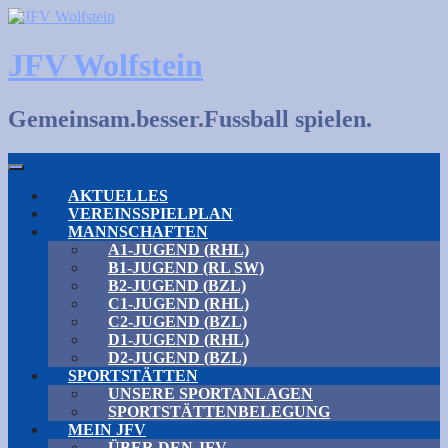
Skip
to
content
JFV Wolfstein
Gemeinsam.besser.Fussball spielen.
AKTUELLES
VEREINSSPIELPLAN
MANNSCHAFTEN
A1-JUGEND (RHL)
B1-JUGEND (RL SW)
B2-JUGEND (BZL)
C1-JUGEND (RHL)
C2-JUGEND (BZL)
D1-JUGEND (RHL)
D2-JUGEND (BZL)
SPORTSTÄTTEN
UNSERE SPORTANLAGEN
SPORTSTÄTTENBELEGUNG
MEIN JFV
ÜBER DEN JFV