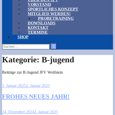
VORSTAND
SPORTLICHES KONZEPT
MITGLIED WERDEN!
PROBETRAINING
DOWNLOADS
KONTAKT
TERMINE
SHOP
Suchen
nach:
Kategorie:
B-jugend
Beiträge zur B-Jugend JFV Wolfstein
1. Januar 2025
2. Januar 2025
FROHES NEUES JAHR!
24. Dezember 2024
2. Januar 2025