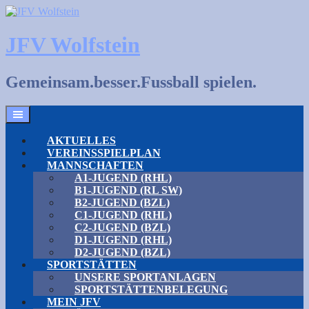
Skip
to
content
JFV Wolfstein
Gemeinsam.besser.Fussball spielen.
AKTUELLES
VEREINSSPIELPLAN
MANNSCHAFTEN
A1-JUGEND (RHL)
B1-JUGEND (RL SW)
B2-JUGEND (BZL)
C1-JUGEND (RHL)
C2-JUGEND (BZL)
D1-JUGEND (RHL)
D2-JUGEND (BZL)
SPORTSTÄTTEN
UNSERE SPORTANLAGEN
SPORTSTÄTTENBELEGUNG
MEIN JFV