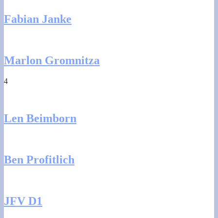
Fabian Janke
Marlon Gromnitza
4
Len Beimborn
Ben Profitlich
JFV D1