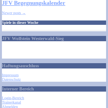
JFV Begegnungskalender
Posts
Newer posts
→
navigation
Spiele in dieser Woche
JFV Wolfstein Westerwald-Sieg
Talstraße 1
57629 Norken
info@jfv-wolfstein.de
Haftungsauschluss
Impressum
Datenschutz
Interner Bereich
Login-Bereich
Trainerkanal
Abmelden