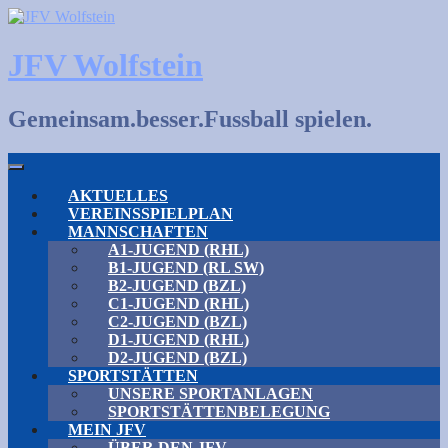
Skip
to
content
JFV Wolfstein
Gemeinsam.besser.Fussball spielen.
AKTUELLES
VEREINSSPIELPLAN
MANNSCHAFTEN
A1-JUGEND (RHL)
B1-JUGEND (RL SW)
B2-JUGEND (BZL)
C1-JUGEND (RHL)
C2-JUGEND (BZL)
D1-JUGEND (RHL)
D2-JUGEND (BZL)
SPORTSTÄTTEN
UNSERE SPORTANLAGEN
SPORTSTÄTTENBELEGUNG
MEIN JFV
ÜBER DEN JFV