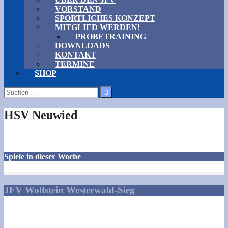
VORSTAND
SPORTLICHES KONZEPT
MITGLIED WERDEN!
PROBETRAINING
DOWNLOADS
KONTAKT
TERMINE
SHOP
Suchen
nach:
HSV Neuwied
Spiele in dieser Woche
JFV Wolfstein Westerwald-Sieg
Talstraße 1
57629 Norken