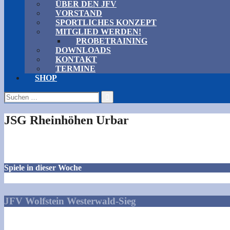
ÜBER DEN JFV
VORSTAND
SPORTLICHES KONZEPT
MITGLIED WERDEN!
PROBETRAINING
DOWNLOADS
KONTAKT
TERMINE
SHOP
Suchen
nach:
JSG Rheinhöhen Urbar
Spiele in dieser Woche
JFV Wolfstein Westerwald-Sieg
Talstraße 1