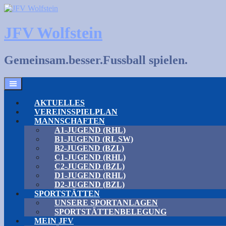
Skip
to
content
JFV Wolfstein
Gemeinsam.besser.Fussball spielen.
AKTUELLES
VEREINSSPIELPLAN
MANNSCHAFTEN
A1-JUGEND (RHL)
B1-JUGEND (RL SW)
B2-JUGEND (BZL)
C1-JUGEND (RHL)
C2-JUGEND (BZL)
D1-JUGEND (RHL)
D2-JUGEND (BZL)
SPORTSTÄTTEN
UNSERE SPORTANLAGEN
SPORTSTÄTTENBELEGUNG
MEIN JFV