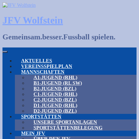
Skip
to
content
JFV Wolfstein
Gemeinsam.besser.Fussball spielen.
AKTUELLES
VEREINSSPIELPLAN
MANNSCHAFTEN
A1-JUGEND (RHL)
B1-JUGEND (RL SW)
B2-JUGEND (BZL)
C1-JUGEND (RHL)
C2-JUGEND (BZL)
D1-JUGEND (RHL)
D2-JUGEND (BZL)
SPORTSTÄTTEN
UNSERE SPORTANLAGEN
SPORTSTÄTTENBELEGUNG
MEIN JFV
ÜBER DEN JFV