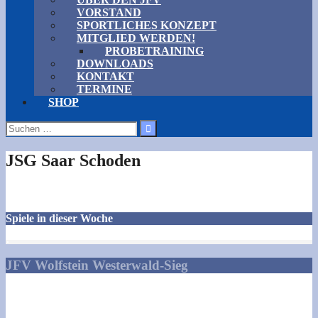
VORSTAND
SPORTLICHES KONZEPT
MITGLIED WERDEN!
PROBETRAINING
DOWNLOADS
KONTAKT
TERMINE
SHOP
Suchen
nach:
JSG Saar Schoden
Spiele in dieser Woche
JFV Wolfstein Westerwald-Sieg
Talstraße 1
57629 Norken