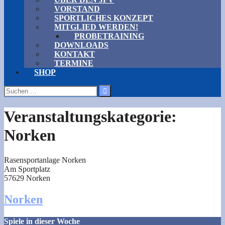
VORSTAND
SPORTLICHES KONZEPT
MITGLIED WERDEN!
PROBETRAINING
DOWNLOADS
KONTAKT
TERMINE
SHOP
Suchen
nach:
Veranstaltungskategorie:
Norken
Rasensportanlage Norken
Am Sportplatz
57629 Norken
Norken
Spiele in dieser Woche