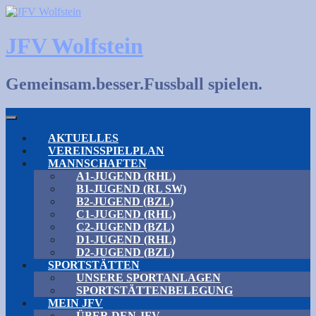
Skip
to
content
JFV Wolfstein
Gemeinsam.besser.Fussball spielen.
AKTUELLES
VEREINSSPIELPLAN
MANNSCHAFTEN
A1-JUGEND (RHL)
B1-JUGEND (RL SW)
B2-JUGEND (BZL)
C1-JUGEND (RHL)
C2-JUGEND (BZL)
D1-JUGEND (RHL)
D2-JUGEND (BZL)
SPORTSTÄTTEN
UNSERE SPORTANLAGEN
SPORTSTÄTTENBELEGUNG
MEIN JFV
ÜBER DEN JFV