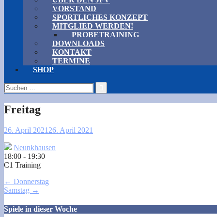
VORSTAND
SPORTLICHES KONZEPT
MITGLIED WERDEN!
PROBETRAINING
DOWNLOADS
KONTAKT
TERMINE
SHOP
Suchen
nach:
Freitag
26. April 2021
26. April 2021
Neunkhausen
18:00
-
19:30
C1 Training
Post
←
Donnerstag
Samstag
→
navigation
Spiele in dieser Woche