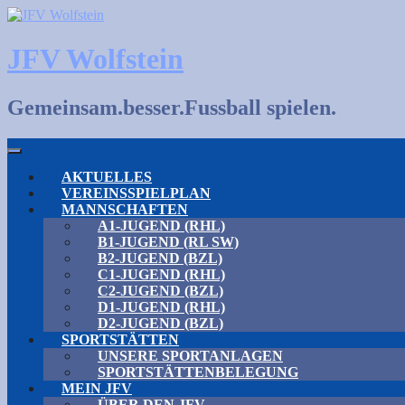
Skip
to
content
JFV Wolfstein
Gemeinsam.besser.Fussball spielen.
AKTUELLES
VEREINSSPIELPLAN
MANNSCHAFTEN
A1-JUGEND (RHL)
B1-JUGEND (RL SW)
B2-JUGEND (BZL)
C1-JUGEND (RHL)
C2-JUGEND (BZL)
D1-JUGEND (RHL)
D2-JUGEND (BZL)
SPORTSTÄTTEN
UNSERE SPORTANLAGEN
SPORTSTÄTTENBELEGUNG
MEIN JFV
ÜBER DEN JFV